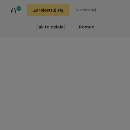
0
Zarejestruj się
lub
zaloguj
Jak to działa?
Pomoc