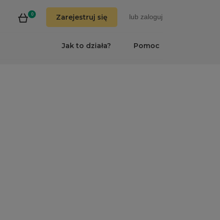
0
Zarejestruj się
lub
zaloguj
Jak to działa?
Pomoc