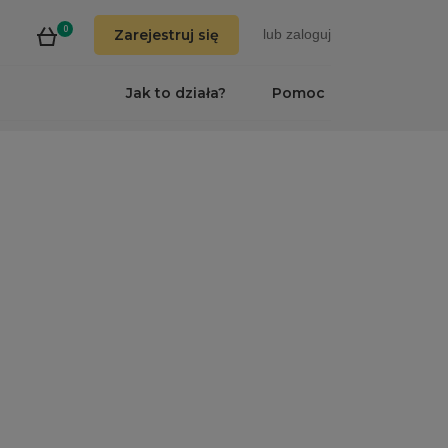
0
Zarejestruj się
lub
zaloguj
Jak to działa?
Pomoc