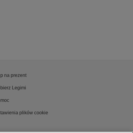
Rewolucj
p na prezent
bierz Legimi
omoc
tawienia plików cookie