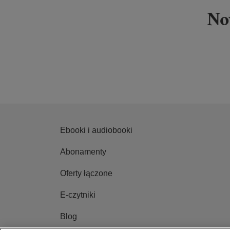
y sposób na e-księgarnię
Ebooki i audiobooki
Abonamenty
Oferty łączone
E-czytniki
Blog