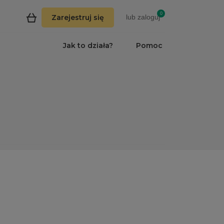
0
Zarejestruj się
lub
zaloguj
Jak to działa?
Pomoc