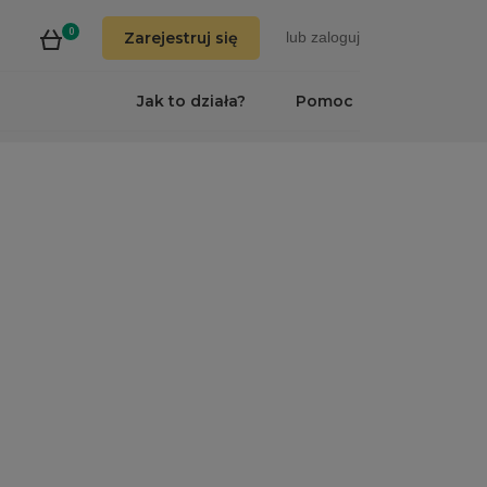
0
Zarejestruj się
lub
zaloguj
Jak to działa?
Pomoc