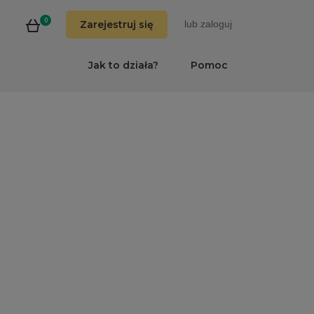
0
Zarejestruj się
lub
zaloguj
Jak to działa?
Pomoc