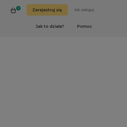
0
Zarejestruj się
lub
zaloguj
Jak to działa?
Pomoc