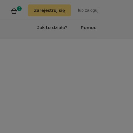
0
Zarejestruj się
lub
zaloguj
Jak to działa?
Pomoc