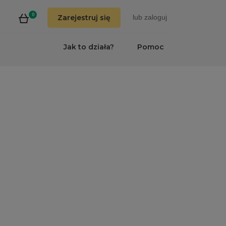
0
Zarejestruj się
lub
zaloguj
Jak to działa?
Pomoc