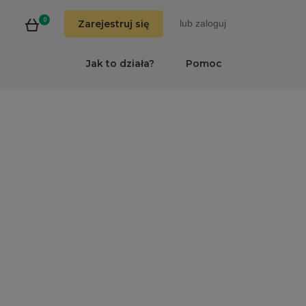
0
Zarejestruj się
lub
zaloguj
Jak to działa?
Pomoc