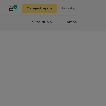
0
Zarejestruj się
lub
zaloguj
Jak to działa?
Pomoc