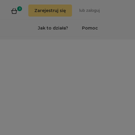
0
Zarejestruj się
lub
zaloguj
Jak to działa?
Pomoc