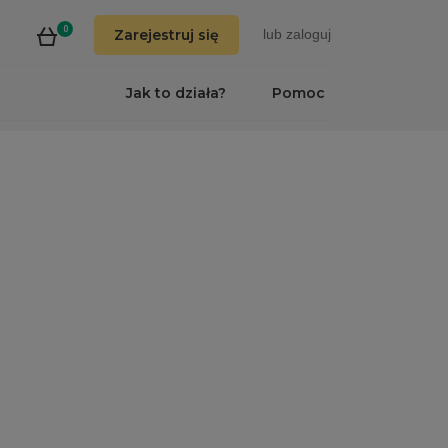
0
Zarejestruj się
lub
zaloguj
Jak to działa?
Pomoc