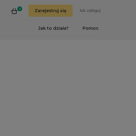
0
Zarejestruj się
lub
zaloguj
Jak to działa?
Pomoc