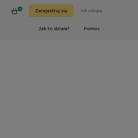
0
Zarejestruj się
lub
zaloguj
Jak to działa?
Pomoc