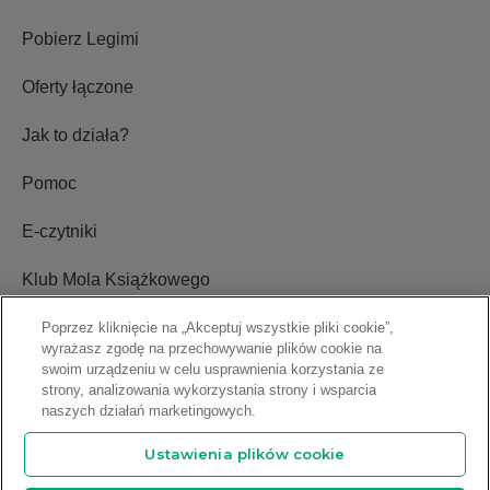
Pobierz Legimi
Oferty łączone
Jak to działa?
Pomoc
E-czytniki
Klub Mola Książkowego
Ustawienia plików cookie
Poprzez kliknięcie na „Akceptuj wszystkie pliki cookie”,
wyrażasz zgodę na przechowywanie plików cookie na
swoim urządzeniu w celu usprawnienia korzystania ze
Blog
strony, analizowania wykorzystania strony i wsparcia
naszych działań marketingowych.
Relacje inwestorskie
Ustawienia plików cookie