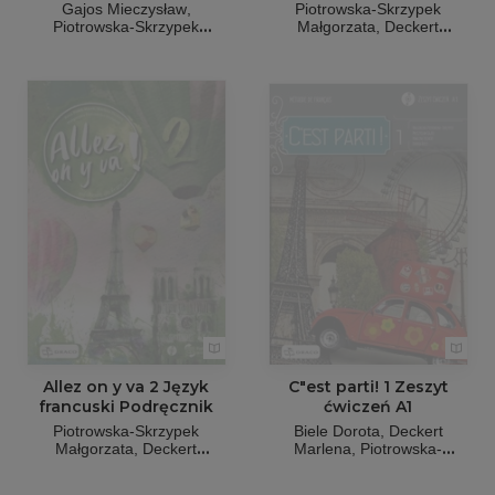
Gajos Mieczysław
Piotrowska-Skrzypek
Piotrowska-Skrzypek
Małgorzata
Deckert
Małgorzata
Deckert
Marlena
Białek-Marek Anna
Marlena
Biele Dorota
Allez on y va 2 Język
C"est parti! 1 Zeszyt
francuski Podręcznik
ćwiczeń A1
Piotrowska-Skrzypek
Biele Dorota
Deckert
Małgorzata
Deckert
Marlena
Piotrowska-
Marlena
Białek-Marek Anna
Skrzypek Małgorzata
Gajos
Mieczysław