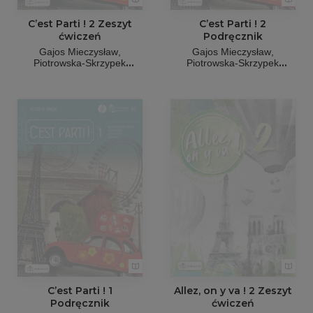
C’est Parti ! 2 Zeszyt
C’est Parti ! 2
ćwiczeń
Podręcznik
Gajos Mieczysław
Gajos Mieczysław
Piotrowska-Skrzypek
Piotrowska-Skrzypek
Małgorzata
Deckert
Małgorzata
Deckert
Marlena
Sowa Magdalena
Marlena
Sowa Magdalena
Kalinowska Ewa
Kalinowska Ewa
C’est Parti ! 1
Allez, on y va ! 2 Zeszyt
Podręcznik
ćwiczeń