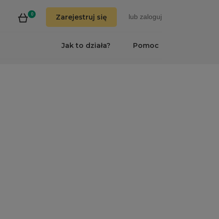
0
Zarejestruj się
lub
zaloguj
Jak to działa?
Pomoc