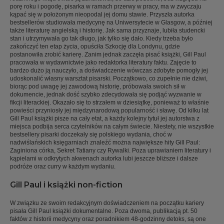
porę roku i pogodę, pisarka w ramach przerwy w pracy, ma w zwyczaju
kąpać się w położonym nieopodal jej domu stawie. Przyszła autorka
bestsellerów studiowała medycynę na Uniwersytecie w Glasgow, a później
także literaturę angielską i historię. Jak sama przyznaje, lubiła studencki
stan i utrzymywała go tak długo, jak tylko się dało. Kiedy trzeba było
zakończyć ten etap życia, opuściła Szkocję dla Londynu, gdzie
postanowiła zrobić karierę. Zanim jednak zaczęła pisać książki, Gill Paul
pracowała w wydawnictwie jako redaktorka literatury faktu. Zajęcie to
bardzo dużo ją nauczyło, a doświadczenie wówczas zdobyte pomogły jej
udoskonalić własny warsztat pisarski. Początkowo, co zupełnie nie dziwi,
biorąc pod uwagę jej zawodową historię, próbowała swoich sił w
dokumencie, jednak dość szybko zdecydowała się podjąć wyzwanie w
fikcji literackiej. Okazało się to strzałem w dziesiątkę, ponieważ to właśnie
powieści przyniosły jej międzynarodową popularność i sławę. Od kilku lat
Gill Paul książki pisze na cały etat, a każdy kolejny tytuł jej autorstwa z
miejsca podbija serca czytelników na całym świecie. Niestety, nie wszystkie
bestsellery pisarki doczekały się polskiego wydania, choć w
nadwiślańskich księgarniach znaleźć można największe hity Gill Paul:
Zaginiona córka, Sekret Tatiany czy Rywalki. Poza uprawianiem literatury i
kąpielami w odkrytych akwenach autorka lubi jeszcze bliższe i dalsze
podróże oraz curry w każdym wydaniu.
Gill Paul i książki non-fiction
W związku ze swoim redakcyjnym doświadczeniem na początku kariery
pisała Gill Paul książki dokumentalne. Poza dwoma, publikacją pt. 50
faktów z historii medycyny oraz poradnikiem 48-godzinny detoks, są one