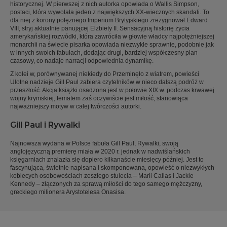
historycznej. W pierwszej z nich autorka opowiada o Wallis Simpson,
postaci, która wywołała jeden z największych XX-wiecznych skandali. To
dla niej z korony potężnego Imperium Brytyjskiego zrezygnował Edward
VIII, stryj aktualnie panującej Elżbiety II. Sensacyjną historię życia
amerykańskiej rozwódki, która zawróciła w głowie władcy najpotężniejszej
monarchii na świecie pisarka opowiada niezwykle sprawnie, podobnie jak
w innych swoich fabułach, dodając drugi, bardziej współczesny plan
czasowy, co nadaje narracji odpowiednia dynamikę.
Z kolei w, porównywanej niekiedy do Przeminęło z wiatrem, powieści
Ulotne nadzieje Gill Paul zabiera czytelników w nieco dalszą podróż w
przeszłość. Akcja książki osadzona jest w połowie XIX w. podczas krwawej
wojny krymskiej, tematem zaś oczywiście jest miłość, stanowiąca
najważniejszy motyw w całej twórczości autorki.
Gill Paul i Rywalki
Najnowsza wydana w Polsce fabuła Gill Paul, Rywalki, swoją
anglojęzyczną premierę miała w 2020 r. jednak w nadwiślańskich
księgarniach znalazła się dopiero kilkanaście miesięcy później. Jest to
fascynująca, świetnie napisana i skomponowana, opowieść o niezwykłych
kobiecych osobowościach zeszłego stulecia – Marii Callas i Jackie
Kennedy – złączonych za sprawą miłości do tego samego mężczyzny,
greckiego milionera Arystotelesa Onasisa.