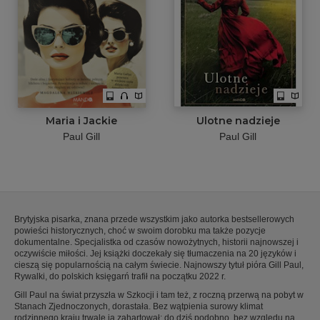
Maria i Jackie
Ulotne nadzieje
Paul Gill
Paul Gill
Brytyjska pisarka, znana przede wszystkim jako autorka bestsellerowych
powieści historycznych, choć w swoim dorobku ma także pozycje
dokumentalne. Specjalistka od czasów nowożytnych, historii najnowszej i
oczywiście miłości. Jej książki doczekały się tłumaczenia na 20 języków i
cieszą się popularnością na całym świecie. Najnowszy tytuł pióra Gill Paul,
Rywalki, do polskich księgarń trafił na początku 2022 r.
Gill Paul na świat przyszła w Szkocji i tam też, z roczną przerwą na pobyt w
Stanach Zjednoczonych, dorastała. Bez wątpienia surowy klimat
rodzinnego kraju trwale ją zahartował; do dziś podobno, bez względu na