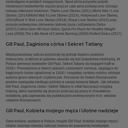
niedostępne w polskich księgarniach. Spod pióra przyszłej autorki
światowych bestsellerów wyszła jeszcze cała seria poświęcona różnego
rodzaju miłosnym historiom: Titanic Love Stories (2011),World War I Love
Stories, (2014)World War II Love Stories (2014), Hollywood Love Stories,
(2014)Rock 'n' Roll Love Stories (2014), Royal Love Stories (2015) oraz
pozycje poświęcone zdrowemu trybowi życia i odżywianiu Detox
(2007),Collins Gem 48-Hour Detox: Quick-Fix Plans for Healthy Weight
Loss (2008),The Little Book of Calorie Burning (2008) Perfect Detox (2017).
Gill Paul, Zaginiona córka i Sekret Tatiany
Międzynarodowy sukces przyniosły jej jednak dopiero powieści
historyczne, w którym to gatunku okazała się być prawdziwa mistrzynią. W
Polsce pierwszy bestseller Gill Paul, Sekret Tatiany do księgarń trafił w
2018 r. Prowadzona w dwóch planach czasowych narracja, sięgająca do
tragicznych losów zgładzonej w 1918 r. rosyjskiej carskiej rodziny zdobyła
autorce grono wiernych czytelniczek. Ponownie do historii Romanowów
pisarka nawiązała niedługo później w swojej kolejnej fabule. Jak zdradza
Gill Paul, Zaginiona córka i Sekret Tatiany to efekt fascynacji rosyjską
historią, która narodziła się jeszcze podczas jej pracy w charakterze
redaktora, gdy zajmowała się publikacjami poświęconymi m.in. właśnie
ostatnim Romanowom.
Gill Paul, Kobieta mojego męża i Ulotne nadzieje
Dwie kolejne, wydane w Polsce, książki Gill Paul: Kobieta mojego męża i
Ulotne nadzieje również zaliczyć można do popularnej beletrystyki