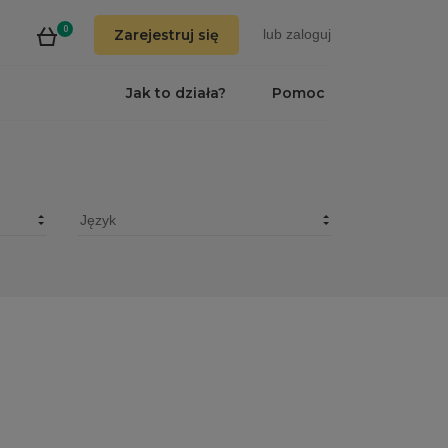
0
Zarejestruj się
lub
zaloguj
Jak to działa?
Pomoc