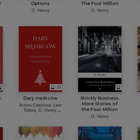
y
Options
The Four Million
O. Henry
O. Henry
s
Dary mędrców
Strictly Business.
More Stories of
Antoni Czechow
Lew
the Four Million
Tołstoj
O. Henry
Elizabeth L. Seymour
O. Henry