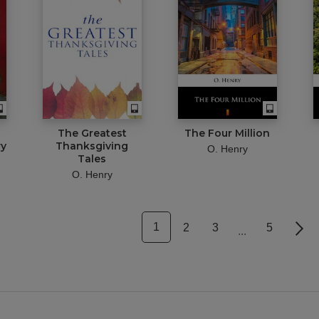
The Greatest
The Four Million
ry
Thanksgiving
O. Henry
Tales
O. Henry
1
2
3
5
Nex
...