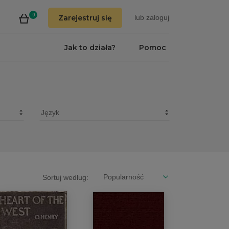
0
Zarejestruj się
lub
zaloguj
Jak to działa?
Pomoc
Sortuj według: