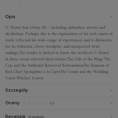
Opis
O. Henry had a busy life - including ambushes, arrests and
alcoholism. Perhaps this is the explanation of his rich canon of
work reflected his wide-range of experiences and is distinctive
for its witticism, clever wordplay, and unexpected twist
endings.The reader is invited to know the world of O. Henry
in these seven selected short stories.The Gift of the Magi The
Cop and the AnthemA Retrieved ReformationThe Ransom of
Red Chief Springtime a la CarteThe Count and the Wedding
Guest Witches' Loaves
Szczegóły
Oceny
0,0
Recenzje
(
0 recenzji
)