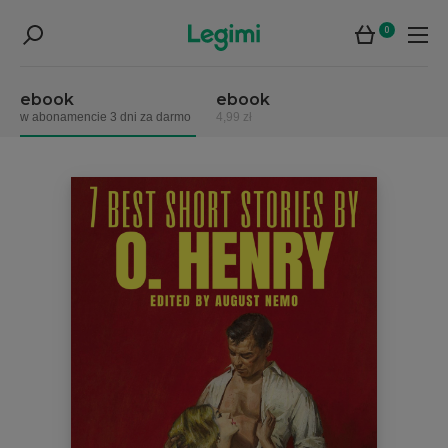
0
ebook
ebook
w abonamencie 3 dni za darmo
4,99 zł