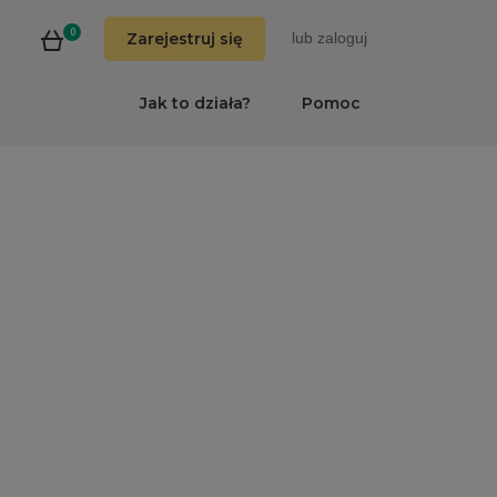
0
Zarejestruj się
lub
zaloguj
Jak to działa?
Pomoc