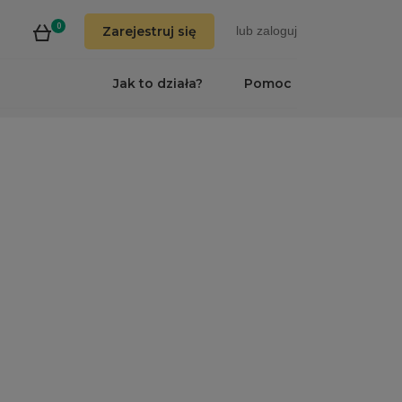
0
Zarejestruj się
lub
zaloguj
Jak to działa?
Pomoc