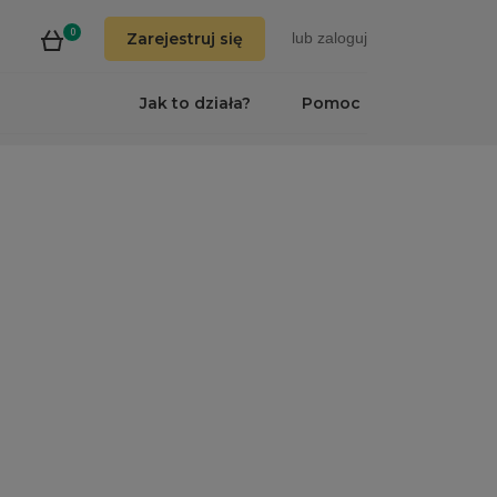
0
Zarejestruj się
lub
zaloguj
Jak to działa?
Pomoc