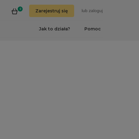
0
Zarejestruj się
lub
zaloguj
Jak to działa?
Pomoc