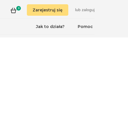
0
Zarejestruj się
lub
zaloguj
Jak to działa?
Pomoc