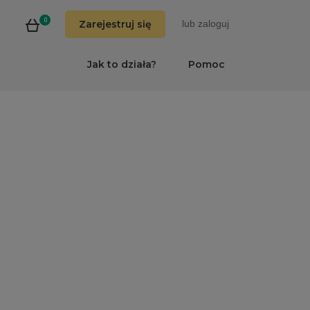
0
Zarejestruj się
lub
zaloguj
Jak to działa?
Pomoc