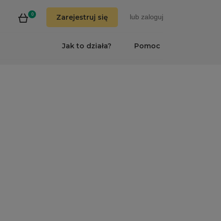
0
Zarejestruj się
lub
zaloguj
Jak to działa?
Pomoc