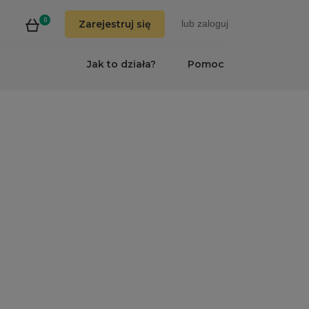
0
Zarejestruj się
lub
zaloguj
Jak to działa?
Pomoc