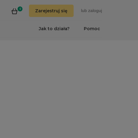
0
Zarejestruj się
lub
zaloguj
Jak to działa?
Pomoc