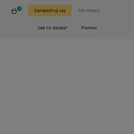
0
Zarejestruj się
lub
zaloguj
Jak to działa?
Pomoc