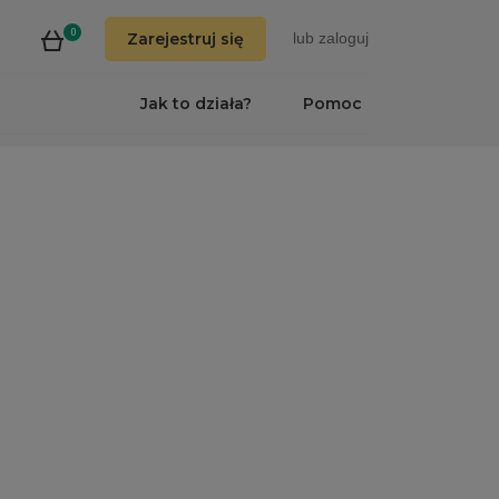
0
Zarejestruj się
lub
zaloguj
Jak to działa?
Pomoc