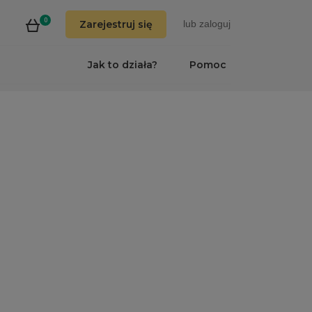
0
Zarejestruj się
lub
zaloguj
Jak to działa?
Pomoc