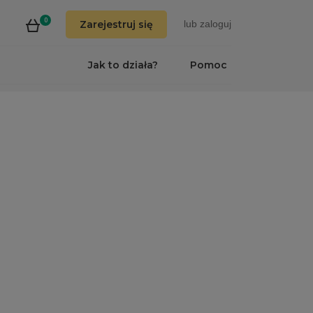
0
Zarejestruj się
lub
zaloguj
Jak to działa?
Pomoc