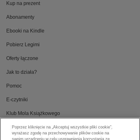
Kup na prezent
Abonamenty
Ebooki na Kindle
Pobierz Legimi
Oferty łączone
Jak to działa?
Pomoc
E-czytniki
Klub Mola Książkowego
Ustawienia plików cookie
Poprzez kliknięcie na „Akceptuj wszystkie pliki cookie”,
wyrażasz zgodę na przechowywanie plików cookie na
swoim urządzeniu w celu usprawnienia korzystania ze