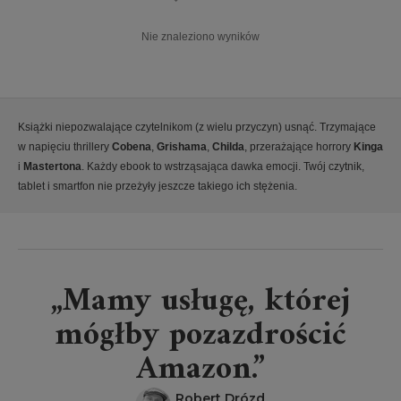
Nie znaleziono wyników
Książki niepozwalające czytelnikom (z wielu przyczyn) usnąć. Trzymające
w napięciu thrillery
Cobena
,
Grishama
,
Childa
, przerażające horrory
Kinga
i
Mastertona
. Każdy ebook to wstrząsająca dawka emocji. Twój czytnik,
tablet i smartfon nie przeżyły jeszcze takiego ich stężenia.
„Mamy usługę, której
mógłby pozazdrościć
Amazon.”
Robert Drózd