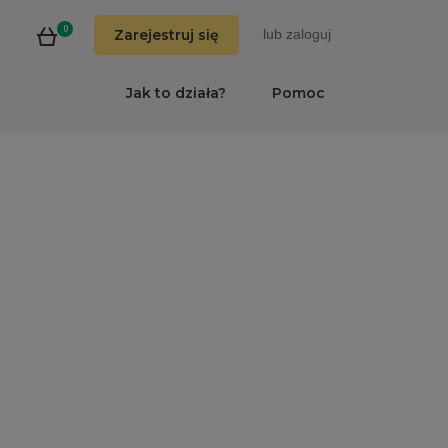
0
Zarejestruj się
lub
zaloguj
Jak to działa?
Pomoc