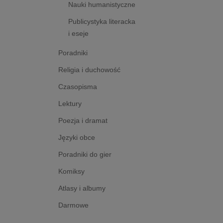
Nauki humanistyczne
Publicystyka literacka
i eseje
Poradniki
Religia i duchowość
Czasopisma
Lektury
Poezja i dramat
Języki obce
Poradniki do gier
Komiksy
Atlasy i albumy
Darmowe