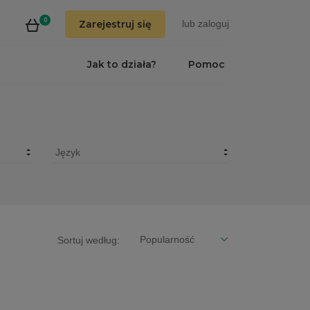
0
Zarejestruj się
lub
zaloguj
Jak to działa?
Pomoc
Sortuj według: