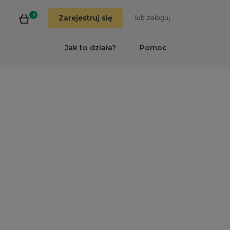
0
Zarejestruj się
lub
zaloguj
Jak to działa?
Pomoc