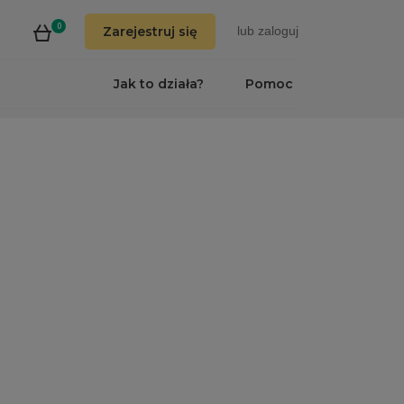
0
Zarejestruj się
lub
zaloguj
Jak to działa?
Pomoc