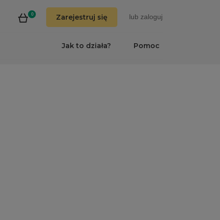
0
Zarejestruj się
lub
zaloguj
Jak to działa?
Pomoc