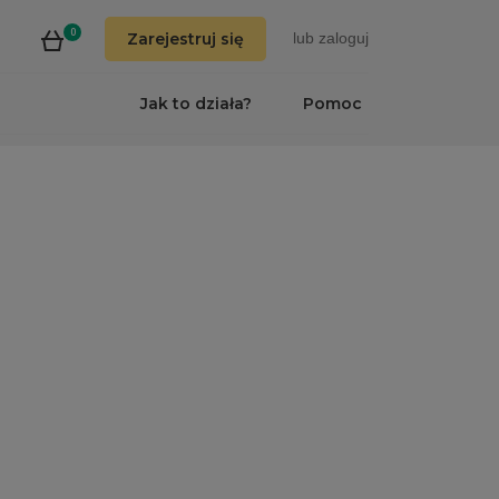
0
Zarejestruj się
lub
zaloguj
Jak to działa?
Pomoc