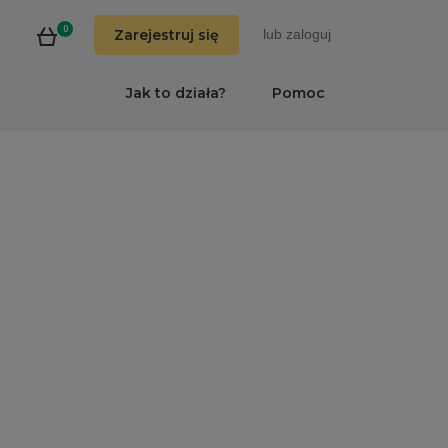
0
Zarejestruj się
lub
zaloguj
Jak to działa?
Pomoc