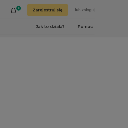
0
Zarejestruj się
lub
zaloguj
Jak to działa?
Pomoc