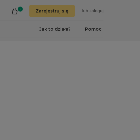
0
Zarejestruj się
lub
zaloguj
Jak to działa?
Pomoc