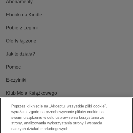
Abonamenty
Ebooki na Kindle
Pobierz Legimi
Oferty łączone
Jak to działa?
Pomoc
E-czytniki
Klub Mola Książkowego
Poprzez kliknięcie na „Akceptuj wszystkie pliki cookie”,
wyrażasz zgodę na przechowywanie plików cookie na
Ustawienia plików cookie
swoim urządzeniu w celu usprawnienia korzystania ze
strony, analizowania wykorzystania strony i wsparcia
Blog
naszych działań marketingowych.