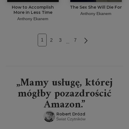
How to Accomplish
The Sex She Will Die For
More in Less Time
Anthony Ekanem
Anthony Ekanem
1
2
3
7
Next
...
„Mamy usługę, której
mógłby pozazdrościć
Amazon.”
Robert Drózd
Świat Czytników