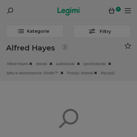
0
Kategorie
Filtry
Alfred Hayes
Alfred Hayes
ebooki
audiobooki
synchrobooki
tylko w abonamencie: Kindle™
Poezja i dramat
Wyczyść