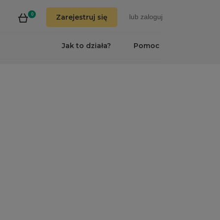
0
Zarejestruj się
lub
zaloguj
Jak to działa?
Pomoc