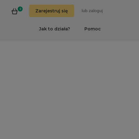
0
Zarejestruj się
lub
zaloguj
Jak to działa?
Pomoc