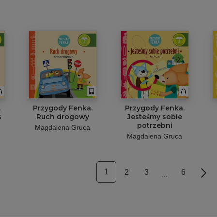
.
Przygody Fenka.
Przygody Fenka.
s
Ruch drogowy
Jesteśmy sobie
potrzebni
Magdalena Gruca
Magdalena Gruca
1
2
3
6
Nex
...