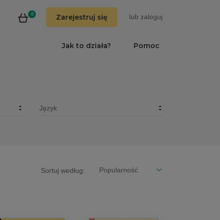
0
Zarejestruj się
lub
zaloguj
Jak to działa?
Pomoc
Sortuj według: