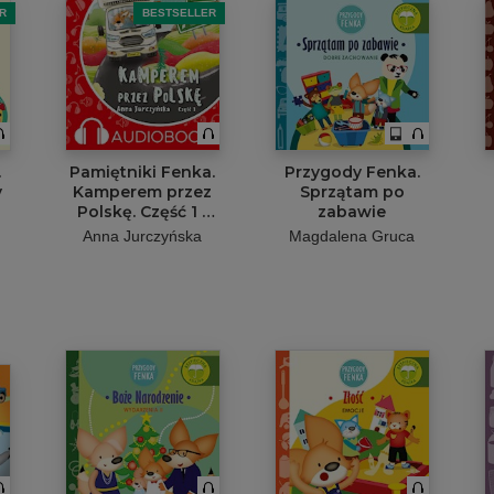
R
BESTSELLER
.
Pamiętniki Fenka.
Przygody Fenka.
y
Kamperem przez
Sprzątam po
Polskę. Część 1 -
zabawie
MP3
Anna Jurczyńska
Magdalena Gruca