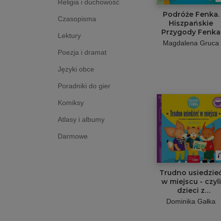
Religia i duchowość
Podróże Fenka.
Czasopisma
Hiszpańskie
Przygody Fenka
Lektury
Magdalena Gruca
Poezja i dramat
Języki obce
Poradniki do gier
Komiksy
Atlasy i albumy
Darmowe
Trudno usiedzie
w miejscu - czyli
dzieci z
nadpobudliwości
Dominika Gałka
są wśród nas.
Przygody Fenka